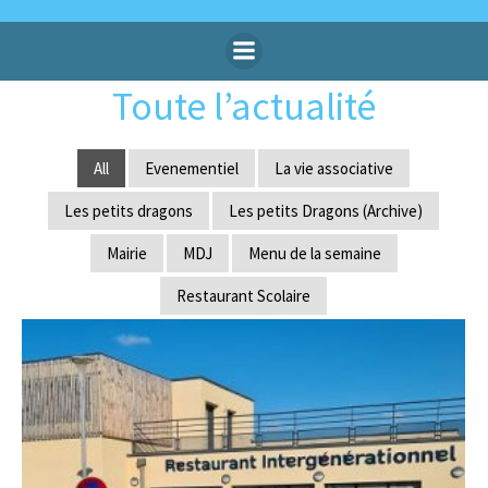
Aller
au
contenu
Toute l’actualité
All
Evenementiel
La vie associative
Les petits dragons
Les petits Dragons (Archive)
Mairie
MDJ
Menu de la semaine
Restaurant Scolaire