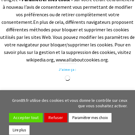
à nouveau l’avis de consentement vous permettant de modifier
vos préférences ou de retirer complètement votre
consentement.En plus de cela, différents navigateurs proposent
différentes méthodes pour bloquer et supprimer les cookies
utilisés par les sites Web. Vous pouvez modifier les paramètres de
votre navigateur pour bloquer/supprimer les cookies. Pour en
savoir plus sur la gestion et la suppression des cookies, visitez
wikipedia.org, www.allaboutcookies.org.
J’aime ça :
Chargement…
Gron89.fr utilise des cookies et vous donne le contrôle sur ceux
que vous souhaitez activer.
1 Place de l'église, 89100, Gron
03.86.65.48.43
Contacter la Mairie
Accepter tout
Refuser
Gron89 Evènementiel
Paramètrer mes choix
© 2026 gron89.fr est la propriété de Mairie de Gron.
Mention Légale
Lire plus
|
|
Politique de confidentialité