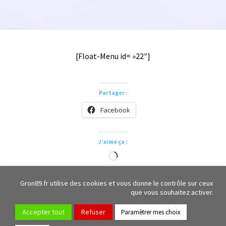
[Float-Menu id= »22″]
Partager :
Facebook
J’aime ça :
Chargement…
Gron89.fr utilise des cookies et vous donne le contrôle sur ceux
que vous souhaitez activer.
1 Place de l'église, 89100, Gron
03.86.65.48.43
Contacter la Mairie
Accepter tout
Refuser
Gron89 Evènementiel
Paramètrer mes choix