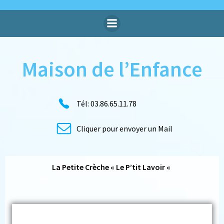
Aller
au
contenu
Maison de l’Enfance
Tél: 03.86.65.11.78
Cliquer pour envoyer un Mail
La Petite Crèche « Le P’tit Lavoir «